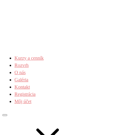
Kurzy a cenník
Rozvrh
O nás
Galéria
Kontakt
Registrácia
Môj účet