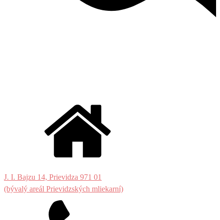
J. I. Bajzu 14, Prievidza 971 01
(bývalý areál Prievidzských mliekarní)