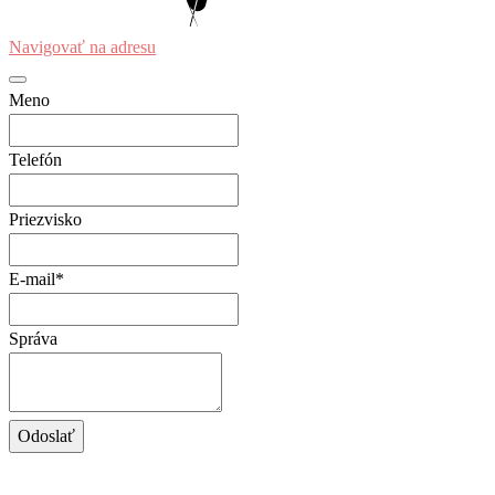
Navigovať na adresu
Meno
Telefón
Priezvisko
E-mail
*
Správa
Your
Odoslať
Website
*