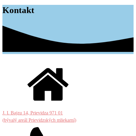
Kontakt
J. I. Bajzu 14, Prievidza 971 01
(bývalý areál Prievidzských mliekarní)