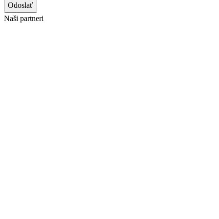
Odoslať
Website
Naši partneri
URL
*