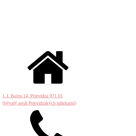
J. I. Bajzu 14, Prievidza 971 01
(bývalý areál Prievidzských mliekarní)