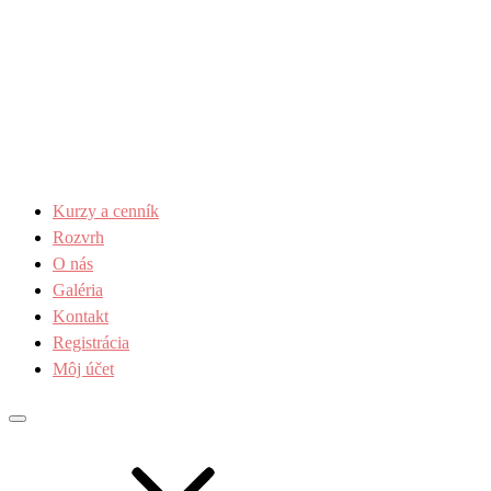
Kurzy a cenník
Rozvrh
O nás
Galéria
Kontakt
Registrácia
Môj účet