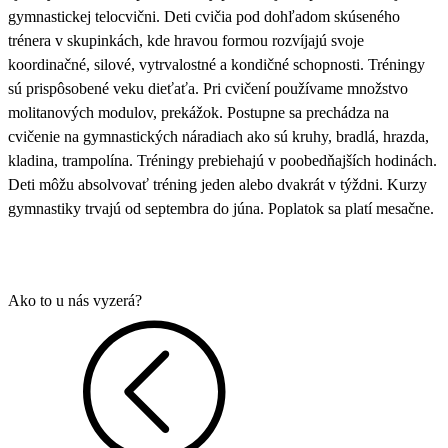
gymnastickej telocvični. Deti cvičia pod dohľadom skúseného
trénera v skupinkách, kde hravou formou rozvíjajú svoje
koordinačné, silové, vytrvalostné a kondičné schopnosti. Tréningy
sú prispôsobené veku dieťaťa. Pri cvičení používame množstvo
molitanových modulov, prekážok. Postupne sa prechádza na
cvičenie na gymnastických náradiach ako sú kruhy, bradlá, hrazda,
kladina, trampolína. Tréningy prebiehajú v poobedňajších hodinách.
Deti môžu absolvovať tréning jeden alebo dvakrát v týždni. Kurzy
gymnastiky trvajú od septembra do júna. Poplatok sa platí mesačne.
Ako to u nás vyzerá?