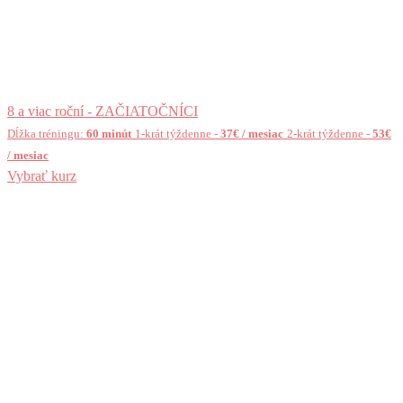
8 a viac roční - ZAČIATOČNÍCI
Dĺžka tréningu:
60 minút
1-krát týždenne
-
37€ / mesiac
2-krát týždenne
-
53€
/ mesiac
Vybrať kurz