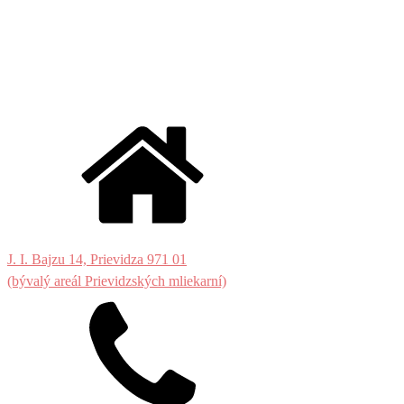
J. I. Bajzu 14, Prievidza 971 01
(bývalý areál Prievidzských mliekarní)