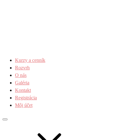
Kurzy a cenník
Rozvrh
O nás
Galéria
Kontakt
Registrácia
Môj účet