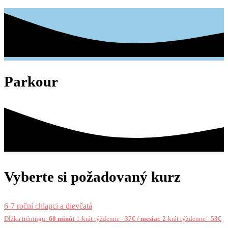
Parkour
Vyberte si požadovaný kurz
6-7 roční chlapci a dievčatá
Dĺžka tréningu:
60 minút
1-krát týždenne
-
37€ / mesiac
2-krát týždenne
-
53€