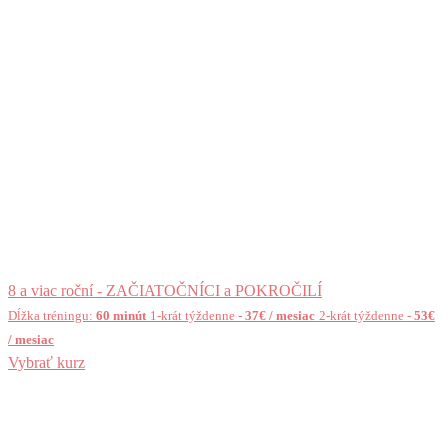
8 a viac roční - ZAČIATOČNÍCI a POKROČILÍ
Dĺžka tréningu:
60 minút
1-krát týždenne
-
37€ / mesiac
2-krát týždenne
-
53€
/ mesiac
Vybrať kurz