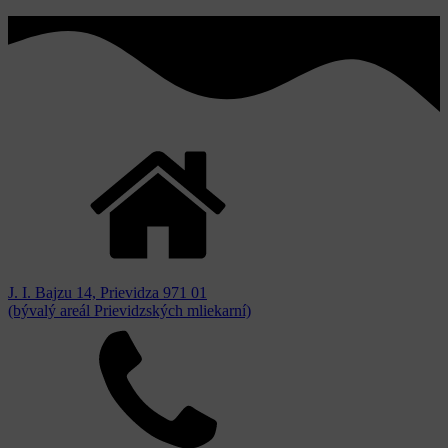
J. I. Bajzu 14, Prievidza 971 01
(bývalý areál Prievidzských mliekarní)