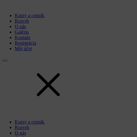
Kurzy a cenník
Rozvrh
O nás
Galéria
Kontakt
Registrácia
Môj účet
Kurzy a cenník
Rozvrh
O nás