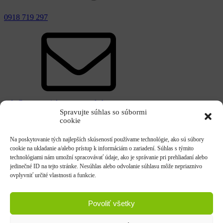
0918 719 297
info@gymnastickecentrumpd.sk
IBAN: SK74 7500 0000 0040 2810 3552
Spravujte súhlas so súbormi
cookie
Zásady ochrany osobných údajov
Podmienky pre zápis do kurzu
Nastavenie cookies
Na poskytovanie tých najlepších skúseností používame technológie, ako sú súbory
Dokumenty na stiahnutie
cookie na ukladanie a/alebo prístup k informáciám o zariadení. Súhlas s týmito
technológiami nám umožní spracovávať údaje, ako je správanie pri prehliadaní alebo
jedinečné ID na tejto stránke. Nesúhlas alebo odvolanie súhlasu môže nepriaznivo
ovplyvniť určité vlastnosti a funkcie.
Povoliť všetky